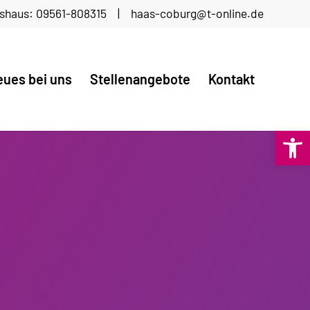
tshaus: 09561-808315 | haas-coburg@t-online.de
ues bei uns
Stellenangebote
Kontakt
Open 