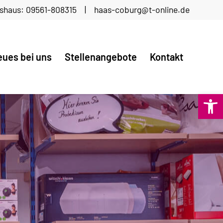
tshaus: 09561-808315 | haas-coburg@t-online.de
ues bei uns
Stellenangebote
Kontakt
Open 