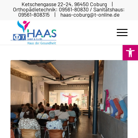
Ketschengasse 22–24, 96450 Coburg |
Orthopädietechnik: 09561-80830 / Sanitätshaus:
09561-808315 | haas-coburg@t-online.de
Open 