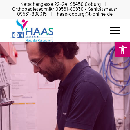
Ketschengasse 22–24, 96450 Coburg |
Orthopädietechnik: 09561-80830 / Sanitätshaus:
09561-808315 | haas-coburg@t-online.de
Open 